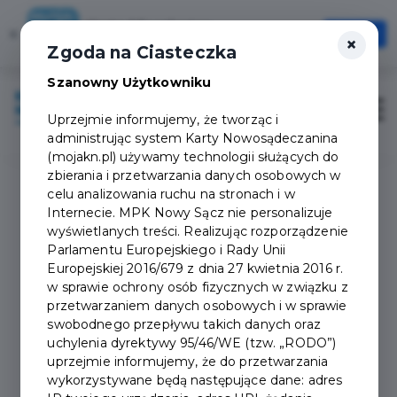
Karta Mieszkańca
×
Otwórz
×
Szybciej, wygodniej, zawsze pod ręką
Zgoda na Ciasteczka
Szanowny Użytkowniku
Zaloguj
Otwór
Uprzejmie informujemy, że tworząc i
administrując system Karty Nowosądeczanina
(mojakn.pl) używamy technologii służących do
zbierania i przetwarzania danych osobowych w
celu analizowania ruchu na stronach i w
Internecie. MPK Nowy Sącz nie personalizuje
Dokumenty do pobrania
wyświetlanych treści. Realizując rozporządzenie
Parlamentu Europejskiego i Rady Unii
Europejskiej 2016/679 z dnia 27 kwietnia 2016 r.
w sprawie ochrony osób fizycznych w związku z
przetwarzaniem danych osobowych i w sprawie
swobodnego przepływu takich danych oraz
Da
uchylenia dyrektywy 95/46/WE (tzw. „RODO”)
Nazwa:
do
uprzejmie informujemy, że do przetwarzania
wykorzystywane będą następujące dane: adres
201