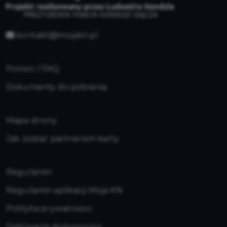
kontakt@mojakn.pl
Pomoc / FAQ
Dokumenty do pobrania
Mapa strony
Jak zostać partnerem karty
Regulamin
Regulamin aplikacji Moja KN
Polityka prywatności
Deklaracja dostępności