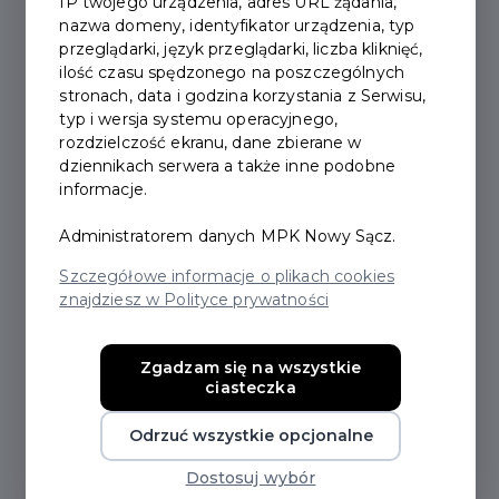
IP twojego urządzenia, adres URL żądania,
Uchwała Nr XXI.218.2019.pdf
nazwa domeny, identyfikator urządzenia, typ
04
przeglądarki, język przeglądarki, liczba kliknięć,
ilość czasu spędzonego na poszczególnych
201
Pełnomocnictwo.pdf
stronach, data i godzina korzystania z Serwisu,
09
typ i wersja systemu operacyjnego,
rozdzielczość ekranu, dane zbierane w
201
dziennikach serwera a także inne podobne
Wzór wniosku KN.pdf
09
informacje.
201
Administratorem danych MPK Nowy Sącz.
Wzór wypełnionego wniosku dla dziecka.pdf
09
Szczegółowe informacje o plikach cookies
znajdziesz w Polityce prywatności
Wzór wypełnionego wniosku dla osoby
201
pełnoletniej.pdf
09
Zgadzam się na wszystkie
20
ciasteczka
Uchwała Nr XXI 220 2019.pdf
11
Odrzuć wszystkie opcjonalne
20
Uchwała Nr XXI_219.2019.pdf
Dostosuj wybór
11