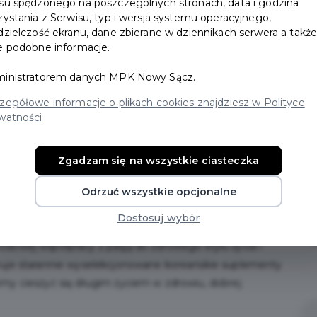
su spędzonego na poszczególnych stronach, data i godzina
zystania z Serwisu, typ i wersja systemu operacyjnego,
dzielczość ekranu, dane zbierane w dziennikach serwera a takż
e podobne informacje.
inistratorem danych MPK Nowy Sącz.
zegółowe informacje o plikach cookies znajdziesz w Polityce
watności
Zgadzam się na wszystkie ciasteczka
Odrzuć wszystkie opcjonalne
ką marki K-Skin.
Dostosuj wybór
dowej współpracy z pasją do zdrowego stylu życia i
ruje starannie wyselekcjonowane koreańskie suplementy
my cieszyć się długim życiem w zdrowiu, dobrej