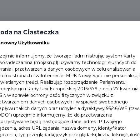
artnerzy
Ważne informacje
Dokumenty
Apl
oda na Ciasteczka
Gdzie odebrać kartę
Złóż wniosek
anowny Użytkowniku
zejmie informujemy, że tworząc i administrując system Karty
osądeczanina (mojakn.pl) używamy technologii służących do
erania i przetwarzania danych osobowych w celu analizowania
hu na stronach i w Internecie. MPK Nowy Sącz nie personalizuj
wietlanych treści. Realizując rozporządzenie Parlamentu
opejskiego i Rady Unii Europejskiej 2016/679 z dnia 27 kwietnia
6 r. w sprawie ochrony osób fizycznych w związku z
etwarzaniem danych osobowych i w sprawie swobodnego
epływu takich danych oraz uchylenia dyrektywy 95/46/WE (tzw.
DO”) uprzejmie informujemy, że do przetwarzania
orzystywane będą następujące dane: adres IP twojego
ądzenia, adres URL żądania, nazwa domeny, identyfikator
ądzenia, typ przeglądarki, język przeglądarki, liczba kliknięć, ilość