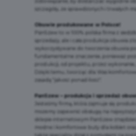
zobowiązanie, by dostarczać wygodne obu
szczegóły, ze sprawdzonych i trwałych ma
Obuwie produkowane w Polsce!
PanSzew to w 100% polska firma z siedzi
sprzedaży, ale i cała produkcja obuwia z
wykorzystywane do tworzenia obuwia po
fundamentalne znaczenie, ponieważ poz
produkcji, od projektu, przez wykonanie
Dzięki temu, tworząc dla Was komfortowe
zasadą "jakość ponad ilość".
PanSzew – produkcja i sprzedaż obuw
Jesteśmy firmą, która zajmuje się produk
możemy zapewnić obsługę na najwyższym
sklepie internetowym PanSzew znajdziec
modne i komfortowe buty dla kobiet ora
także specjalny dział z pomysłami na pre