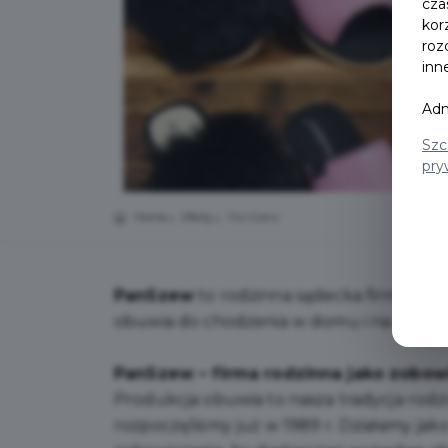
cza
kor
roz
inn
Adm
Szc
pry
Home
Oferty
PanSzew
PanSzew
to rodzinna sądecka firma spec
obuwia do chodzenia w domu i na zewnątr
PanSzew – firma rodzinna jako zobowi
Produkcja obuwia to nasza tradycja rodzin
rozpoczęliśmy już w 1989 r. Działamy jak