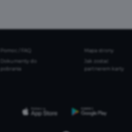
Pomoc / FAQ
Mapa strony
Dokumenty do
Jak zostać
pobrania
partnerem karty