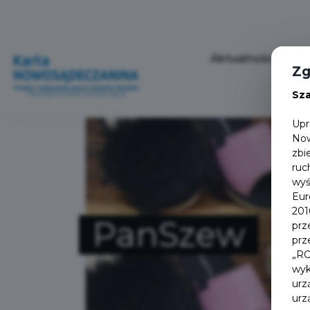
Aktualności
P
Zg
Sz
Upr
Now
zbi
ruc
wyś
Eur
201
PanSzew
prz
prz
„RO
wyk
urz
urz