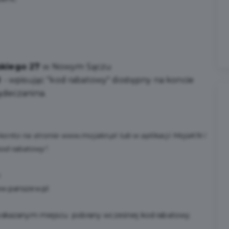
wskiego 27
w Nowym Sączu
l
- wpisując "kod rabatowy" dostępny na koncie
ądeczanina.
konto na stronie www.mojakn.pl lub w aplikacji MojaKN i
kod rabatowy".
:
w.panszew.pl
wskazanym miejscu pobrany wcześniej kod rabatowy.