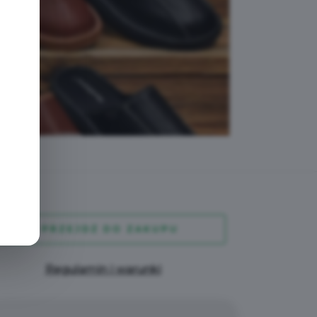
e
PRZEJDŹ DO ZAKUPU
Regulamin i warunki