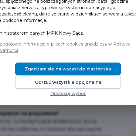
su spędzonego na poszczególnych stronach, data i godzina
zystania z Serwisu, typ i wersja systemu operacyjnego,
dzielczość ekranu, dane zbierane w dziennikach serwera a takż
e podobne informacje.
inistratorem danych MPK Nowy Sącz.
zegółowe informacje o plikach cookies znajdziesz w Polityce
watności
Zgadzam się na wszystkie ciasteczka
Odrzuć wszystkie opcjonalne
jalizująca się w produkcji i sprzedaży wygodnego
Dostosuj wybór
z, w myśl zasady: jakość ponad ilość!
ązanie na przyszłość!
na - to kontynuacja działalności, którą
o firma rodzinna, co stanowi dla nas ważne