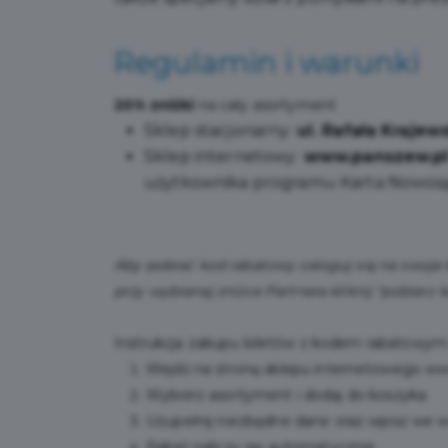
Regulamin i warunki
20% zniżki
na cały asortyment
Sklep stacjonarny:
ul. Rafała Kraje
Sklep internetowy:
www.panszew.p
użytkownika programu Karta Nowos
Aby pobrać kod rabatowy zaloguj się na swoje 
przy wybranej zniżce Partnera kliknij "pobierz 
Instrukcja zakupu biletów z kodem rabatowym
Wejdź na stronę sklepu internetowego
ww
Wybierz asortyment i dodaj do koszyka.
Uzupełnij niezbędne dane oraz wpisz we 
Rabat naliczy się automatycznie.