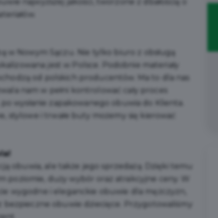
wie najwyższej jakości, tworzone z dbałością o
teriałów.
bą w Nowym Sączu. Nie tylko biuro z obsługą
lokalizowana jest w Polsce. Podobnie materiały
chodzą od polskich producentów. Ma to dla nas
wala nam w pełni kontrolować cały proces
, po wysłanie zapakowanego obuwia do Klienta.
, stylowe i trwałe buty możemy się kierować
ia!
cją obuwia, ale także jego sprzedażą. Dzięki temu
 poziomie, duży wybór oraz atrakcyjne ceny. W
ie wygodne i eleganckie obuwie dla mężczyzn,
z bezpieczne obuwie dziecięce. Przygotowaliśmy
zent.