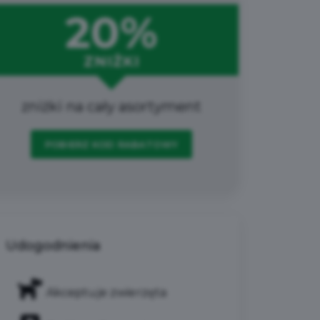
20%
ZNIŻKI
zniżki na cały asortyment
POBIERZ KOD RABATOWY
Udogodnienia
Akceptuje zwierzęta