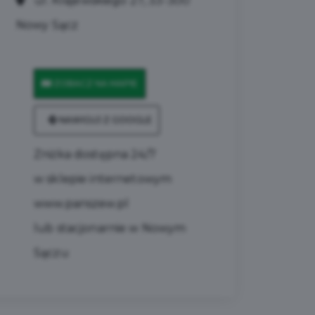
ul. Krajewskiego 27, 33-300
Nowy Sącz
ZOBACZ NA MAPIE
NAWIGUJ Z GOOGLE
Zniżka dostępna 24/7
w sklepie internetowym
www.panszew.pl
lub stacjonarnie w Nowym
Sączu