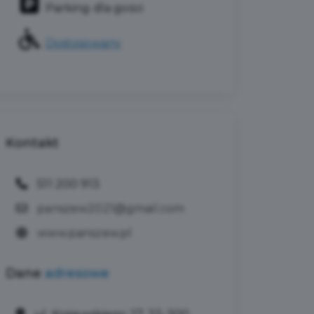
Parking dla gości
Dostosowany
Kontakt
511 200 913
panszew2021@gmail.com
www.panszew.pl
Dane
adresowe