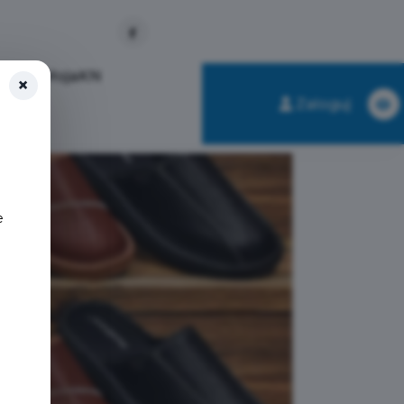
ikacja MojaKN
×
Zaloguj
e