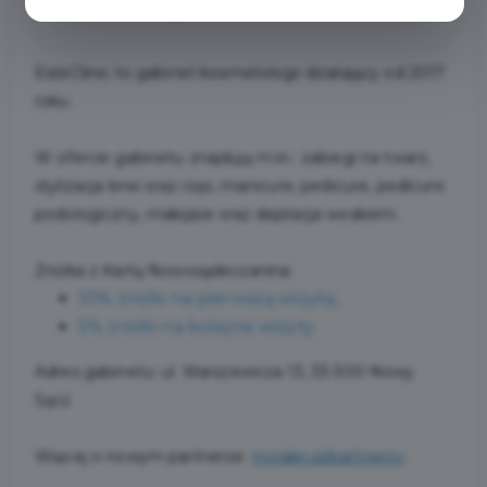
NOWOSĄDECZANINA!
EsteClinic to gabinet kosmetologii działający od 2017
roku.
W ofercie gabinetu znajdują m.in.: zabiegi na twarz,
stylizacja brwi oraz rzęs, manicure, pedicure, pedicure
podologiczny, makijaże oraz depilacja woskiem.
Zniżka z Kartą Nowosądeczanina:
10% zniżki na pierwszą wizytę,
5% zniżki na kolejne wizyty.
Adres gabinetu: ul. Warszewicza 13, 33-300 Nowy
Sącz
Więcej o nowym partnerze:
mojakn.pl/partnerzy