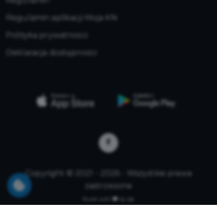
Regulamin
Regulamin aplikacji Moja KN
Polityka prywatności
Deklaracja dostępności
Copyright © 2021 - 2026 - Wszystkie prawa
zastrzeżone
Build with
by qb