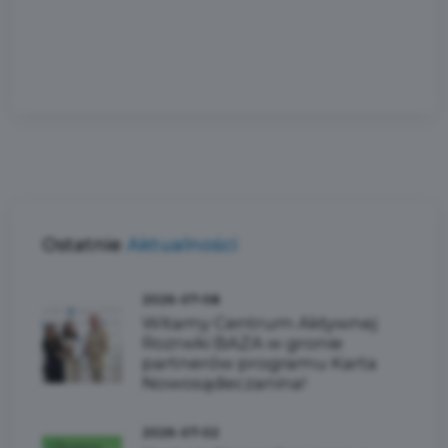
Ostatnie
Aktualności
2026-07-08
Witamy Centrum Aktywnej
Rozrwki BAZA w gronie
partnerów programu Karta
Nowosądeczanina!
2026-07-02