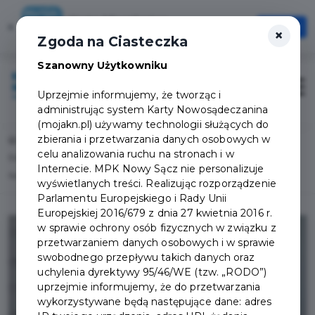
Karta Mieszkańca
×
Otwórz
×
Szybciej, wygodniej, zawsze pod ręką
Zgoda na Ciasteczka
Szanowny Użytkowniku
Zaloguj
Otwór
Uprzejmie informujemy, że tworząc i
administrując system Karty Nowosądeczanina
(mojakn.pl) używamy technologii służących do
zbierania i przetwarzania danych osobowych w
Home
Lista aktualności
celu analizowania ruchu na stronach i w
EsteClinic Gabinet Kosmetologii - nowym partnerem programu Karta
Internecie. MPK Nowy Sącz nie personalizuje
Nowosądeczanina!
wyświetlanych treści. Realizując rozporządzenie
Parlamentu Europejskiego i Rady Unii
Europejskiej 2016/679 z dnia 27 kwietnia 2016 r.
w sprawie ochrony osób fizycznych w związku z
przetwarzaniem danych osobowych i w sprawie
swobodnego przepływu takich danych oraz
uchylenia dyrektywy 95/46/WE (tzw. „RODO”)
uprzejmie informujemy, że do przetwarzania
wykorzystywane będą następujące dane: adres