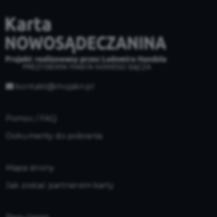
kontakt@mojakn.pl
Pomoc / FAQ
Dokumenty do pobrania
Mapa strony
Jak zostać partnerem karty