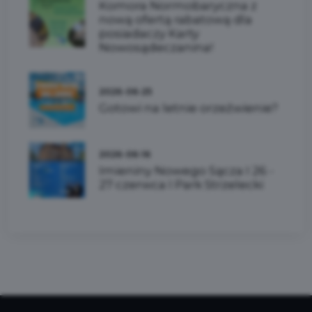
Komora Normobaryczna z
nową ofertą rabatową dla
posiadaczy Karty
Nowosądeczanina!
2026-06-25
Gotowi na letnie orzeźwienie?
2026-06-16
Imieniny Nowego Sącza I 26 -
27 czerwca I Park Strzelecki