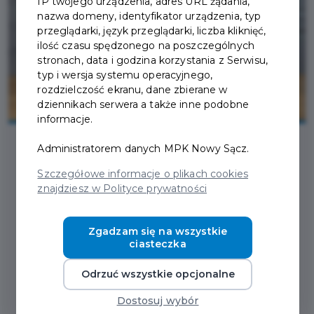
IP twojego urządzenia, adres URL żądania,
nazwa domeny, identyfikator urządzenia, typ
przeglądarki, język przeglądarki, liczba kliknięć,
ilość czasu spędzonego na poszczególnych
stronach, data i godzina korzystania z Serwisu,
typ i wersja systemu operacyjnego,
rozdzielczość ekranu, dane zbierane w
dziennikach serwera a także inne podobne
informacje.
Administratorem danych MPK Nowy Sącz.
2026-06-12
Szczegółowe informacje o plikach cookies
znajdziesz w Polityce prywatności
ESTECLINIC GABINET
Zgadzam się na wszystkie
KOSMETOLOGII - NOWYM
ciasteczka
PARTNEREM PROGRAMU
Odrzuć wszystkie opcjonalne
KARTA
Dostosuj wybór