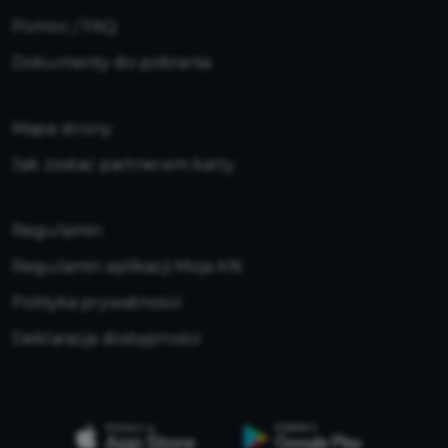
Pomoc / FAQ
Dokumenty do pobrania
Mapa strony
Jak zostać partnerem karty
Regulamin
Regulamin aplikacji Moja KN
Polityka prywatności
Deklaracja dostępności