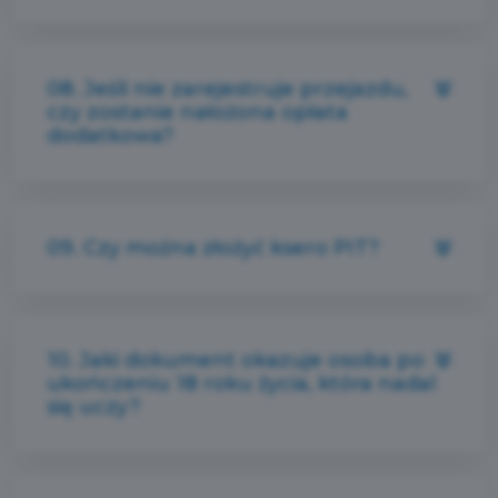
08. Jeśli nie zarejestruje przejazdu,
czy zostanie nałożona opłata
dodatkowa?
09. Czy można złożyć ksero PIT?
10. Jaki dokument okazuje osoba po
ukończeniu 18 roku życia, która nadal
się uczy?