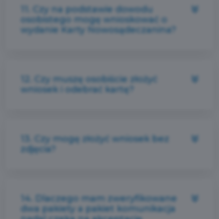
11. Czy na podstawie dowodu
osobistego mogę wnioskować o
wydanie Karty Nowosądeczanina?
12. Czy muszę osobiście złożyć
wniosek i odebrać kartę?
13. Czy mogę złożyć wniosek bez
zdjęcia?
14. Dlaczego mam zweryfikowane
dwa pakiety a pakiet komunikacja