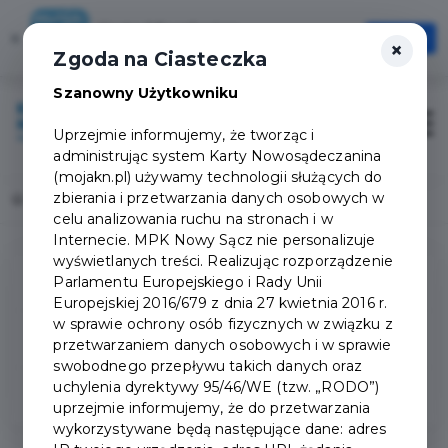
Karta Mieszkańca
×
Otwórz
×
Szybciej, wygodniej, zawsze pod ręką
Zgoda na Ciasteczka
Szanowny Użytkowniku
Zaloguj
Otwór
Uprzejmie informujemy, że tworząc i
administrując system Karty Nowosądeczanina
(mojakn.pl) używamy technologii służących do
zbierania i przetwarzania danych osobowych w
Home
Popularne pytania
celu analizowania ruchu na stronach i w
Internecie. MPK Nowy Sącz nie personalizuje
wyświetlanych treści. Realizując rozporządzenie
Parlamentu Europejskiego i Rady Unii
Pytania ogólne
Europejskiej 2016/679 z dnia 27 kwietnia 2016 r.
w sprawie ochrony osób fizycznych w związku z
Aplikacja
przetwarzaniem danych osobowych i w sprawie
swobodnego przepływu takich danych oraz
uchylenia dyrektywy 95/46/WE (tzw. „RODO”)
Konto rodzinne
uprzejmie informujemy, że do przetwarzania
wykorzystywane będą następujące dane: adres