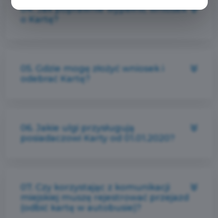
04. Jak poprawnie wypełnić wniosek
o Kartę?
05. Gdzie mogę złożyć wniosek i
odebrać Kartę?
06. Jakie ulgi przysługują
posiadaczowi Karty od 01.01.2020?
07. Czy korzystając z komunikacji
miejskiej muszę rejestrować przejazd
(odbić kartę w autobusie)?