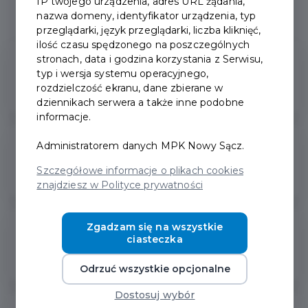
IP twojego urządzenia, adres URL żądania,
Pytania ogólne
nazwa domeny, identyfikator urządzenia, typ
przeglądarki, język przeglądarki, liczba kliknięć,
ilość czasu spędzonego na poszczególnych
stronach, data i godzina korzystania z Serwisu,
01. Kto jest uprawniony do
typ i wersja systemu operacyjnego,
posiadania Karty Nowosądeczanina?
rozdzielczość ekranu, dane zbierane w
dziennikach serwera a także inne podobne
informacje.
Administratorem danych MPK Nowy Sącz.
02. Kto może wnioskować o wydanie
Karty?
Szczegółowe informacje o plikach cookies
znajdziesz w Polityce prywatności
Zgadzam się na wszystkie
03. Jak uzyskać Kartę
ciasteczka
Nowosądeczanina?
Odrzuć wszystkie opcjonalne
Dostosuj wybór