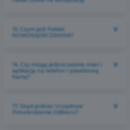
nadal czeka na akceptację
15. Czym jest Pakiet
NOWOSĄDECZANINA?
16. Czy mogę jednocześnie mieć i
aplikację na telefon i plastikową
Kartę?
17. Skąd pobrać Urzędowe
Potwierdzenie Odbioru?