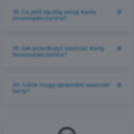
18. Co, jeśli zgubię swoją Kartę
Nowosądeczanina?
19. Jak przedłużyć ważność Karty
Nowosadeczanina?
20. Gdzie mogę sprawdzić ważność
karty?