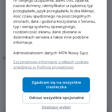
IP twojego urządzenia, adres URL żądania,
nazwa domeny, identyfikator urządzenia, typ
przeglądarki, język przeglądarki, liczba kliknięć,
ilość czasu spędzonego na poszczególnych
stronach, data i godzina korzystania z Serwisu,
typ i wersja systemu operacyjnego,
rozdzielczość ekranu, dane zbierane w
dziennikach serwera a także inne podobne
informacje.
Administratorem danych MPK Nowy Sącz.
Home
Oferty
Atelier SENSATION
Szczegółowe informacje o plikach cookies
znajdziesz w Polityce prywatności
Zgadzam się na wszystkie
ciasteczka
Regulamin i warunki
Odrzuć wszystkie opcjonalne
Dostosuj wybór