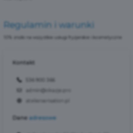
Regulamin i warunki
10% zniżki na wszystkie usługi fryzjerskie i kosmetyczne
Kontakt
536 900 366
admin@okazje.pro
ateliersensation.pl
Dane
adresowe