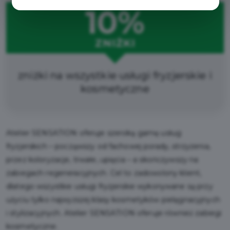
10%
ZNIŻKI
zniżki na wszystkie usługi fryzjerskie i
kosmetyczne
Atelier SENSATION oferuje szeroką gamę usług
fryzjerskich – począwszy od fachowej porady, strzyżenia,
przez koloryzacje, trwałe, upięcia – a skończywszy na
zabiegach regeneracyjnych. Cel to zadowolony klient,
dlatego wszystkie usługi fryzjerskie wykonywane są przy
użyciu tylko najwyższej klasy kosmetyków pielęgnacyjnych
i stylizacyjnych. Atelier SENSATION oferuje również zabiegi
kosmetyczne.