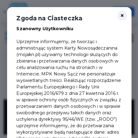
Karta Mieszkańca
×
Otwórz
×
Szybciej, wygodniej, zawsze pod ręką
Zgoda na Ciasteczka
Szanowny Użytkowniku
Zaloguj
Otwór
Uprzejmie informujemy, że tworząc i
administrując system Karty Nowosądeczanina
(mojakn.pl) używamy technologii służących do
zbierania i przetwarzania danych osobowych w
celu analizowania ruchu na stronach i w
Internecie. MPK Nowy Sącz nie personalizuje
wyświetlanych treści. Realizując rozporządzenie
Parlamentu Europejskiego i Rady Unii
Europejskiej 2016/679 z dnia 27 kwietnia 2016 r.
w sprawie ochrony osób fizycznych w związku z
Atelier
przetwarzaniem danych osobowych i w sprawie
swobodnego przepływu takich danych oraz
uchylenia dyrektywy 95/46/WE (tzw. „RODO”)
SENSATION
uprzejmie informujemy, że do przetwarzania
wykorzystywane będą następujące dane: adres