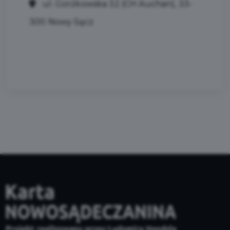
ul. Gorzkowska 32 (CH Auchan), 33-
300 Nowy Sącz