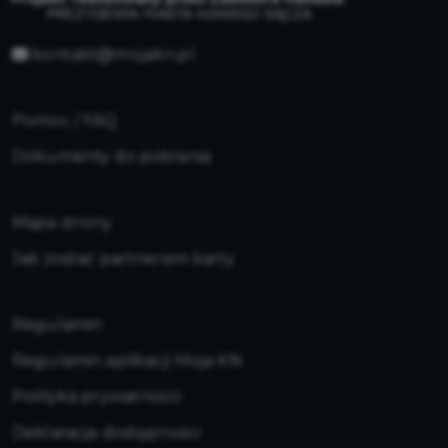
kontakt@mojakn.pl
Pomoc / FAQ
Dokumenty do pobrania
Mapa strony
Jak zostać partnerem karty
Regulamin
Regulamin aplikacji Moja KN
Polityka prywatności
Deklaracja dostępności