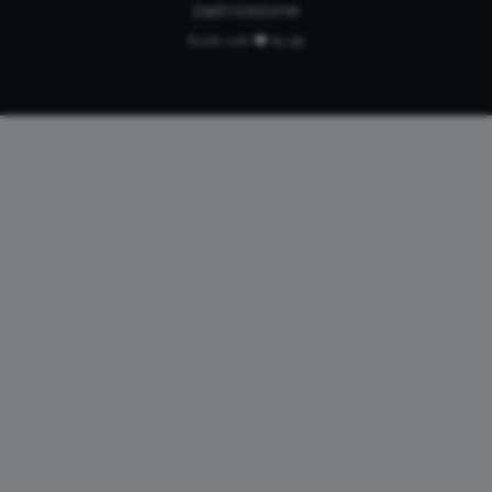
zastrzeżone
Build with
by qb