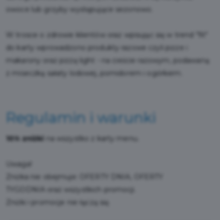
owoce lub grzyby występujące sezonowo.
W trosce o zdrowie klientów oraz wpisując się w trend "fit"
do karty wprowadzono produkty razowe czyli pizze i
makarony oraz pizzę light - na cieście razowym, podawaną
z miseczką sałaty lodowej, pomidorem i ogórkiem.
Regulamin i warunki
10% zniżki
na wszystko z karty menu.
Uwaga!
Zniżka nie obejmuje: OFERTY DNIA, OFERTY
TYGODNIA oraz wszystkich promocji.
Zniżki i promocje nie łączą się.