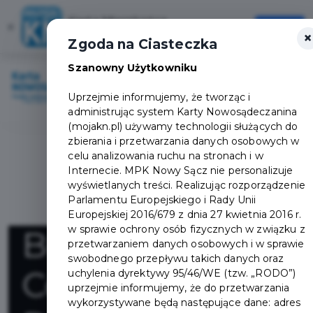
Karta Mieszkańca
×
Otwórz
×
Szybciej, wygodniej, zawsze pod ręką
Zgoda na Ciasteczka
Szanowny Użytkowniku
Zaloguj
Otwór
Uprzejmie informujemy, że tworząc i
administrując system Karty Nowosądeczanina
(mojakn.pl) używamy technologii służących do
zbierania i przetwarzania danych osobowych w
celu analizowania ruchu na stronach i w
Internecie. MPK Nowy Sącz nie personalizuje
wyświetlanych treści. Realizując rozporządzenie
Parlamentu Europejskiego i Rady Unii
Europejskiej 2016/679 z dnia 27 kwietnia 2016 r.
w sprawie ochrony osób fizycznych w związku z
BOHEMA
przetwarzaniem danych osobowych i w sprawie
swobodnego przepływu takich danych oraz
Colore -
uchylenia dyrektywy 95/46/WE (tzw. „RODO”)
uprzejmie informujemy, że do przetwarzania
wykorzystywane będą następujące dane: adres