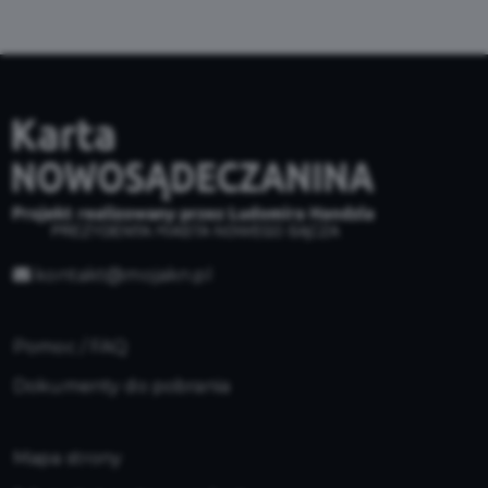
kontakt@mojakn.pl
Pomoc / FAQ
Dokumenty do pobrania
Mapa strony