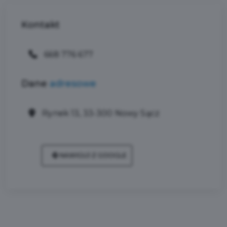
Kontakt
668 776 677
Dane
adresowe
Rynek 13, 33-300 Nowy Sącz
NAWIGUJ Z GOOGLE