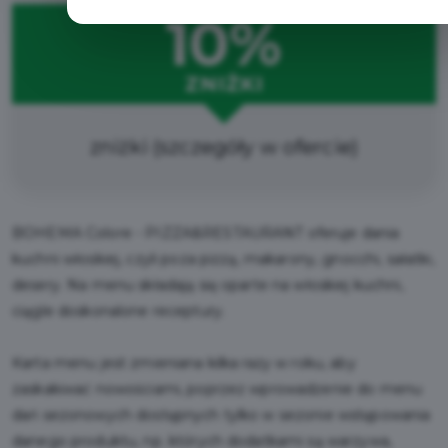
10%
ZNIŻKI
zniżki (szczegóły w ofercie)
BOHEMA Colore - PIZZA&RESTAURANT oferuje dania
kuchni włoskiej, czyli poza pizzą, makarony, gnocchi, sałatki,
desery. Na menu składają się oparte na włoskiej kuchni,
ciągle doskonalone receptury.
Karta menu jest zmieniana kilka razy w roku, aby
zaskakiwać nowościami, poprzez wprowadzenie do menu
dań sezonowych dostępnych tylko w sezonie wstępowania
danego produktu, np. których dodatkami są warzywa,