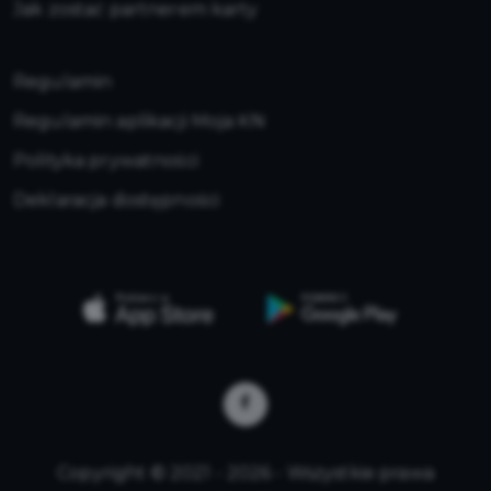
Jak zostać partnerem karty
Regulamin
Regulamin aplikacji Moja KN
Polityka prywatności
Deklaracja dostępności
Copyright © 2021 - 2026 - Wszystkie prawa