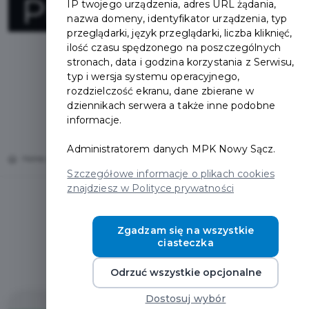
PIZZA&RESTAUR
IP twojego urządzenia, adres URL żądania,
nazwa domeny, identyfikator urządzenia, typ
przeglądarki, język przeglądarki, liczba kliknięć,
ilość czasu spędzonego na poszczególnych
stronach, data i godzina korzystania z Serwisu,
typ i wersja systemu operacyjnego,
rozdzielczość ekranu, dane zbierane w
dziennikach serwera a także inne podobne
informacje.
Administratorem danych MPK Nowy Sącz.
Home
Oferty
BOHEMA Colore - PIZZA&RESTAURANT
Szczegółowe informacje o plikach cookies
znajdziesz w Polityce prywatności
Zgadzam się na wszystkie
ciasteczka
Regulamin i warunki
Odrzuć wszystkie opcjonalne
Dostosuj wybór