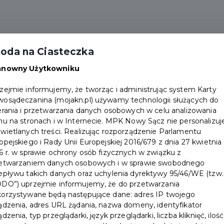
artnerzy
Ważne informacje
Dokumenty
Apl
oda na Ciasteczka
Gdzie odebrać kartę
Złóż wniosek
anowny Użytkowniku
zejmie informujemy, że tworząc i administrując system Karty
osądeczanina (mojakn.pl) używamy technologii służących do
erania i przetwarzania danych osobowych w celu analizowania
hu na stronach i w Internecie. MPK Nowy Sącz nie personalizuj
wietlanych treści. Realizując rozporządzenie Parlamentu
opejskiego i Rady Unii Europejskiej 2016/679 z dnia 27 kwietnia
6 r. w sprawie ochrony osób fizycznych w związku z
O
etwarzaniem danych osobowych i w sprawie swobodnego
epływu takich danych oraz uchylenia dyrektywy 95/46/WE (tzw.
DO”) uprzejmie informujemy, że do przetwarzania
orzystywane będą następujące dane: adres IP twojego
ądzenia, adres URL żądania, nazwa domeny, identyfikator
ądzenia, typ przeglądarki, język przeglądarki, liczba kliknięć, ilość