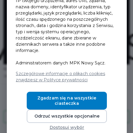
odzieżą męską
IP twojego urządzenia, adres URL żądania,
nazwa domeny, identyfikator urządzenia, typ
przeglądarki, język przeglądarki, liczba kliknięć,
VESTUS w
ilość czasu spędzonego na poszczególnych
stronach, data i godzina korzystania z Serwisu,
typ i wersja systemu operacyjnego,
Galerii
rozdzielczość ekranu, dane zbierane w
dziennikach serwera a także inne podobne
Sandecja
informacje.
Administratorem danych MPK Nowy Sącz.
Home
Oferty
Szczegółowe informacje o plikach cookies
Sklep z elegancką odzieżą męską VESTUS w Galerii Sandecja
znajdziesz w Polityce prywatności
Zgadzam się na wszystkie
ciasteczka
Odrzuć wszystkie opcjonalne
SKLEP INTERNETOWY VESTUS.PL
Dostosuj wybór