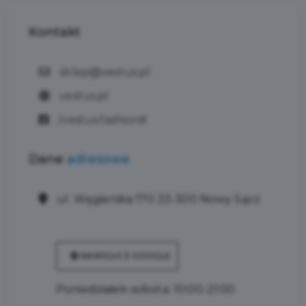
Kontakt
sklep@vestus.pl
vestus.pl
/vestus.fashion#
Dane
adresowe
ul. Węgierska 170 33-300 Nowy Sącz
NAWIGUJ Z GOOGLE
Poniedziałek-sobota: 10:00-21:00