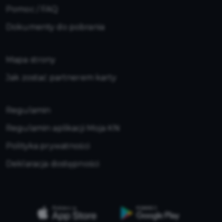
Pomoc / FAQ
Dokumenty do pobrania
Mapa strony
Jak zostać partnerem karty
Regulamin
Regulamin aplikacji Moja KN
Polityka prywatności
Deklaracja dostępności