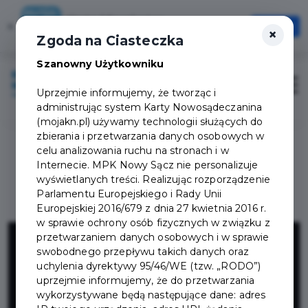
Karta Mieszkańca
×
Otwórz
×
Szybciej, wygodniej, zawsze pod ręką
Zgoda na Ciasteczka
Szanowny Użytkowniku
Zaloguj
Otwór
Uprzejmie informujemy, że tworząc i
administrując system Karty Nowosądeczanina
(mojakn.pl) używamy technologii służących do
zbierania i przetwarzania danych osobowych w
celu analizowania ruchu na stronach i w
Internecie. MPK Nowy Sącz nie personalizuje
wyświetlanych treści. Realizując rozporządzenie
Parlamentu Europejskiego i Rady Unii
Europejskiej 2016/679 z dnia 27 kwietnia 2016 r.
w sprawie ochrony osób fizycznych w związku z
Sklep z
przetwarzaniem danych osobowych i w sprawie
swobodnego przepływu takich danych oraz
uchylenia dyrektywy 95/46/WE (tzw. „RODO”)
elegancką
uprzejmie informujemy, że do przetwarzania
wykorzystywane będą następujące dane: adres