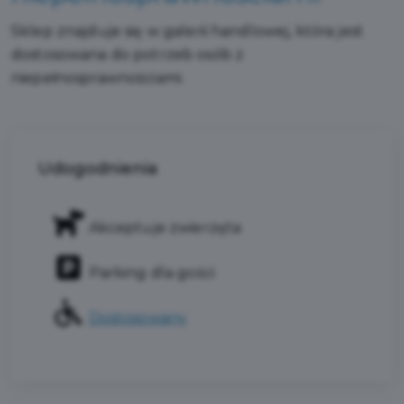
Sklep znajduje się w galerii handlowej, która jest
dostosowana do potrzeb osób z
niepełnosprawnościami.
Udogodnienia
Akceptuje zwierzęta
Parking dla gości
Dostosowany