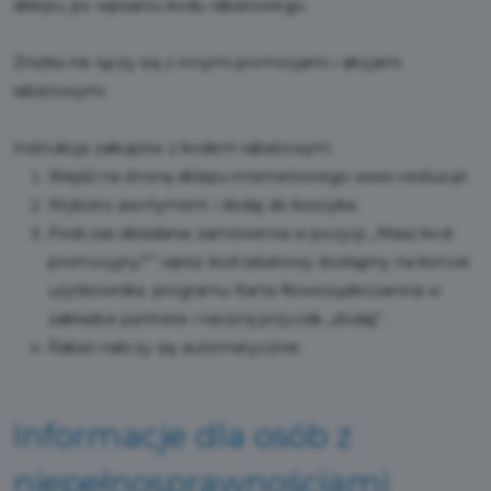
sklepu, po wpisaniu kodu rabatowego.
Zniżka nie łączy się z innymi promocjami i akcjami
rabatowymi.
Instrukcja zakupów z kodem rabatowym:
Wejdź na stronę sklepu internetowego
www.vestus.pl.
Wybierz asortyment i dodaj do koszyka.
Podczas składania zamówienia w pozycji „Masz kod
promocyjny?” wpisz kod rabatowy dostępny na koncie
użytkownika. programu Karta Nowosądeczanina w
zakładce partnera i naciśnij przycisk „dodaj”.
Rabat naliczy się automatycznie.
Informacje dla osób z
niepełnosprawnościami