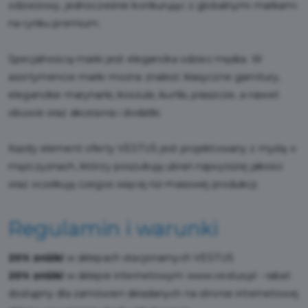
odzieżowy, jednocześnie konkurując z globalnymi markami
na rynku premium.
Specjalnością marki jest elegancka odzież męska. W
asortymencie marki można znaleźć klasyczne garnitury,
eleganckie marynarki, koszule, kurtki, płaszcze, a nawet
obuwie oraz akcesoria i dodatki.
Każdy element oferty VESTUS jest projektowany z myślą o
mężczyznach, którzy poszukują ubrań najwyższej jakości
oraz oczekują czegoś więcej niż masowej produkcji.
Regulamin i warunki
20% zniżki
w sklepach stacjonarnych VESTUS
20% zniżki
w sklepie internetowym
www.vestus.pl
- rabat
dostępny dla zamówień składanych na stronie internetowej