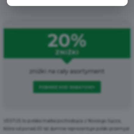
Regulamin i warunki
20%
ZNIŻKI
zniżki na cały asortyment
POBIERZ KOD RABATOWY
VESTUS to polska marka pochodząca z Nowego Sącza,
która od ponad 20 lat dumnie reprezentuje polski przemysł