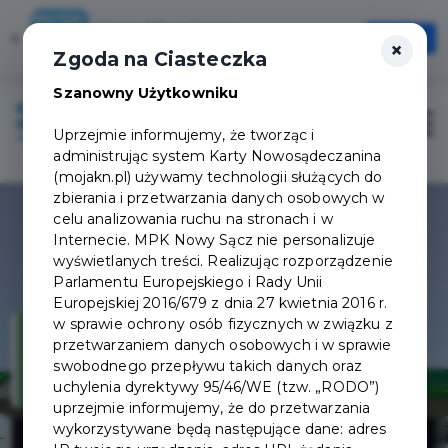
Karta Mieszkańca
×
Otwórz
×
Szybciej, wygodniej, zawsze pod ręką
Zgoda na Ciasteczka
Szanowny Użytkowniku
Zaloguj
Otwór
Uprzejmie informujemy, że tworząc i
administrując system Karty Nowosądeczanina
(mojakn.pl) używamy technologii służących do
zbierania i przetwarzania danych osobowych w
celu analizowania ruchu na stronach i w
Internecie. MPK Nowy Sącz nie personalizuje
wyświetlanych treści. Realizując rozporządzenie
Parlamentu Europejskiego i Rady Unii
Europejskiej 2016/679 z dnia 27 kwietnia 2016 r.
w sprawie ochrony osób fizycznych w związku z
przetwarzaniem danych osobowych i w sprawie
swobodnego przepływu takich danych oraz
uchylenia dyrektywy 95/46/WE (tzw. „RODO”)
uprzejmie informujemy, że do przetwarzania
Stacja paliw
wykorzystywane będą następujące dane: adres