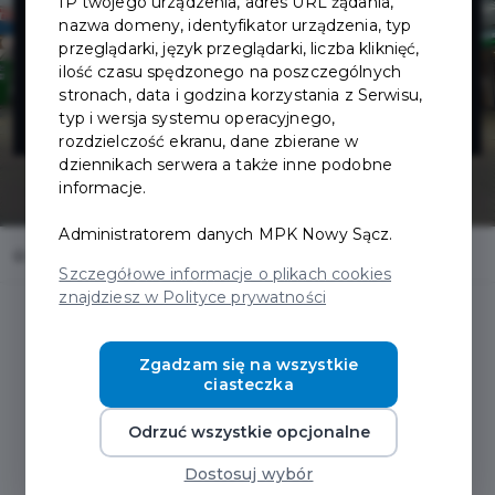
IP twojego urządzenia, adres URL żądania,
nazwa domeny, identyfikator urządzenia, typ
VALDI - ul.
przeglądarki, język przeglądarki, liczba kliknięć,
ilość czasu spędzonego na poszczególnych
stronach, data i godzina korzystania z Serwisu,
Węgierska 201
typ i wersja systemu operacyjnego,
rozdzielczość ekranu, dane zbierane w
dziennikach serwera a także inne podobne
informacje.
Administratorem danych MPK Nowy Sącz.
Home
Oferty
Stacja paliw VALDI - ul. Węgierska 201
Szczegółowe informacje o plikach cookies
znajdziesz w Polityce prywatności
Zgadzam się na wszystkie
ciasteczka
Regulamin i warunki
Odrzuć wszystkie opcjonalne
Dostosuj wybór