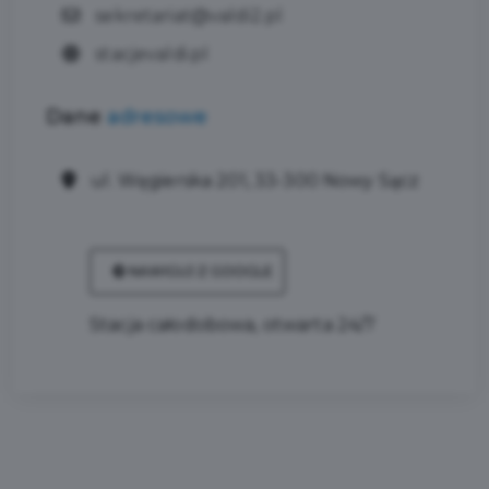
sekretariat@valdi2.pl
stacjevaldi.pl
Dane
adresowe
ul. Węgierska 201, 33-300 Nowy Sącz
NAWIGUJ Z GOOGLE
Stacja całodobowa, otwarta 24/7