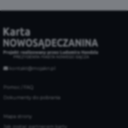
kontakt@mojakn.pl
Pomoc / FAQ
Dokumenty do pobrania
Mapa strony
Jak zostać partnerem karty