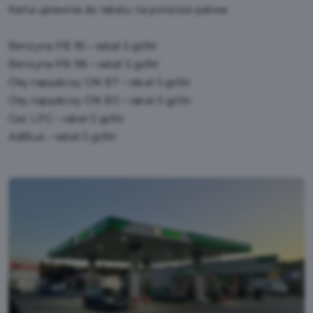
Karta uprawnia do rabatu na poniższe paliwa:
Benzyna PB 95 – rabat 5 gr/litr
Benzyna PB 98 – rabat 5 gr/litr
Olej napędowy ON B7 – rabat 5 gr/litr
Olej napędowy ON B0 – rabat 5 gr/litr
Gaz LPG – rabat 5 gr/litr
AdBlue – rabat 5 gr/litr