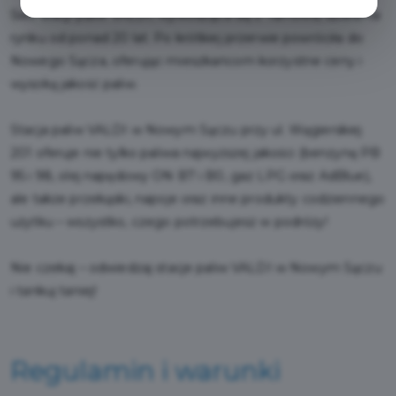
Sieć stacji paliw VALDI, wywodząca się z Tarnowa, działa na
rynku od ponad 20 lat. Po krótkiej przerwie powróciła do
Nowego Sącza, oferując mieszkańcom korzystne ceny i
wysoką jakość paliw.
Stacja paliw VALDI w Nowym Sączu przy ul. Węgierskiej
201 oferuje nie tylko paliwa najwyższej jakości (benzynę PB
95 i 98, olej napędowy ON B7 i B0, gaz LPG oraz AdBlue),
ale także przekąski, napoje oraz inne produkty codziennego
użytku – wszystko, czego potrzebujesz w podróży!
Nie czekaj – odwiedzaj stacje paliw VALDI w Nowym Sączu
i tankuj taniej!
Regulamin i warunki