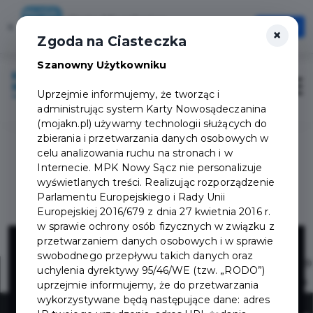
Karta Mieszkańca
×
Otwórz
×
Szybciej, wygodniej, zawsze pod ręką
Zgoda na Ciasteczka
Szanowny Użytkowniku
Zaloguj
Otwór
Uprzejmie informujemy, że tworząc i
administrując system Karty Nowosądeczanina
(mojakn.pl) używamy technologii służących do
zbierania i przetwarzania danych osobowych w
celu analizowania ruchu na stronach i w
Internecie. MPK Nowy Sącz nie personalizuje
wyświetlanych treści. Realizując rozporządzenie
Parlamentu Europejskiego i Rady Unii
Europejskiej 2016/679 z dnia 27 kwietnia 2016 r.
w sprawie ochrony osób fizycznych w związku z
TAXI NOWY
przetwarzaniem danych osobowych i w sprawie
swobodnego przepływu takich danych oraz
uchylenia dyrektywy 95/46/WE (tzw. „RODO”)
SĄCZ - CAB PL
uprzejmie informujemy, że do przetwarzania
wykorzystywane będą następujące dane: adres