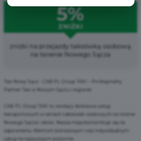
5%
ZNIŻKI
zniżki na przejazdy taksówką osobową
na terenie Nowego Sącza
Taxi Nowy Sącz - CAB PL Group TAXI – Profesjonalny
Partner Taxi w Nowym Sączu i regionie​.
CAB PL Group TAXI to wiodący dostawca usług
transportowych w ramach taksówek osobowych na terenie
Nowego Sącza i okolic. Nasza misja koncentruje się na
zapewnieniu Klientom biznesowym oraz indywidualnym
usług na najwyższym poziomie.​