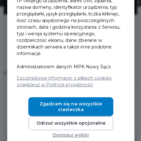
GROUP TAXI
IP twojego urządzenia, adres URL żądania,
nazwa domeny, identyfikator urządzenia, typ
przeglądarki, język przeglądarki, liczba kliknięć,
ilość czasu spędzonego na poszczególnych
stronach, data i godzina korzystania z Serwisu,
typ i wersja systemu operacyjnego,
rozdzielczość ekranu, dane zbierane w
dziennikach serwera a także inne podobne
informacje.
Administratorem danych MPK Nowy Sącz.
Home
Oferty
TAXI NOWY SĄCZ - CAB PL GROUP TAXI
Szczegółowe informacje o plikach cookies
znajdziesz w Polityce prywatności
Zgadzam się na wszystkie
ciasteczka
Regulamin i warunki
Odrzuć wszystkie opcjonalne
Dostosuj wybór