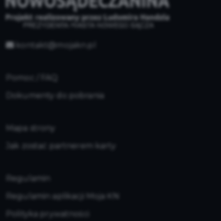
kontakt@mojakn.pl
Pomoc / FAQ
Dokumenty do pobrania
Mapa strony
Jak zostać partnerem karty
Regulamin
Regulamin aplikacji Moja KN
Polityka prywatności