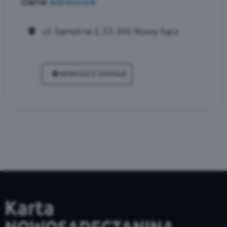
Dane
adresowe
ul. Samotna 2, 33-300 Nowy Sącz
NAWIGUJ Z GOOGLE