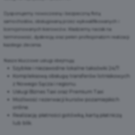
Dysponujemy nowoczesną i bezpieczną flotą
samochodów, obsługiwaną przez wykwalifikowanych i
licencjonowanych kierowców. Kładziemy nacisk na
terminowość, dyskrecję oraz pełen profesjonalizm realizacji
każdego zlecenia.
​Nasze kluczowe usługi obejmują:
​Szybkie i niezawodne lokalne taksówki 24/7.
​Kompleksową obsługę transferów lotniskowych
z Nowego Sącza i regionu.
Usługi Biznes Taxi oraz Premium Taxi ​
Możliwość rezerwacji kursów pozamiejskich
online. ​
Realizację płatności gotówką, kartą płatniczą
lub blik.​