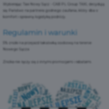
Wybierając Taxi Nowy Sącz - CAB PL Group TAXI, decydują
się Państwo na partnera godnego zaufania, który dba o
komfort i sprawną logistykę podróży.
Regulamin i warunki
5% zniżki na przejazd taksówką osobową na terenie
Nowego Sącza
Zniżka nie łączy się z innymi promocjami i rabatami.