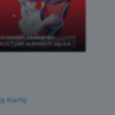
Wrzesień miesiącem
KULTURY w Nowym Sączu!
ją Kartę