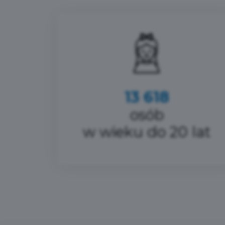
13 618
osób
w wieku do 20 lat