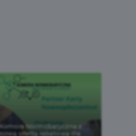
Komora Normobaryczna z
nową ofertą rabatową dla