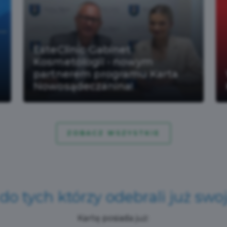
Czytaj więcej
EsteClinic Gabinet
Kosmetologii - nowym
partnerem programu Karta
Nowosądeczanina!
ZOBACZ WSZYSTKIE
do tych którzy
odebrali już swo
Kartę posiada już: