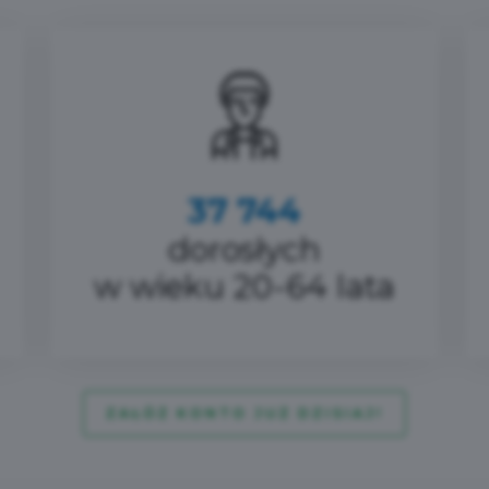
37 744
dorosłych
w wieku 20-64 lata
ZAŁÓŻ KONTO JUŻ DZISIAJ!