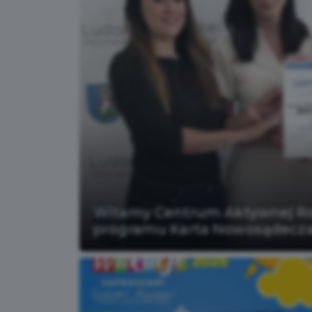
Witamy Centrum Aktywnej Ro
programu Karta Nowosądecza