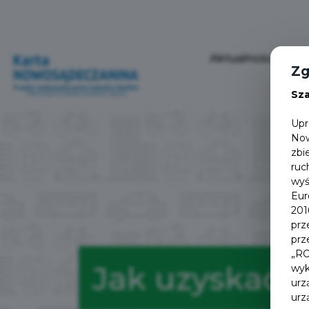
Aktualności
P
Zg
Sz
Upr
Now
zbi
ruc
wyś
Eur
201
prz
prz
„RO
Jak uzyskać 
wyk
urz
urz