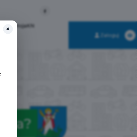
ikacja MojaKN
×
Zaloguj
e
nina?