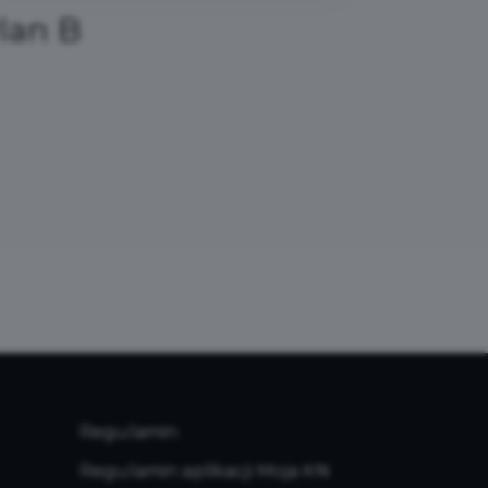
OTO-ARS FURMANEK
Parki
Regulamin
Regulamin aplikacji Moja KN