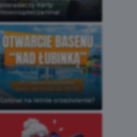
posiadaczy Karty
Nowosądeczanina!
Gotowi na letnie orzeźwienie?