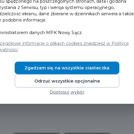
su spędzonego na poszczególnych stronach, data i godzina
zystania z Serwisu, typ i wersja systemu operacyjnego,
dzielczość ekranu, dane zbierane w dziennikach serwera a takż
e podobne informacje.
inistratorem danych MPK Nowy Sącz.
zegółowe informacje o plikach cookies znajdziesz w Polityce
watności
Zgadzam się na wszystkie ciasteczka
Odrzuć wszystkie opcjonalne
Dostosuj wybór
Pobierz aplikację
i wykorzystaj wszystkie funkcje karty!