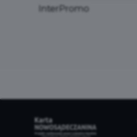
Pływalnia MOSiR