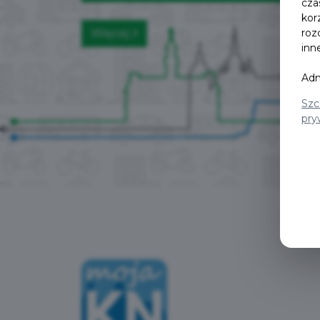
cza
kor
Więcej
roz
inn
Adm
Szc
pry