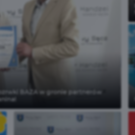
Czytaj więcej
zrwki BAZA w gronie partnerów
nina!