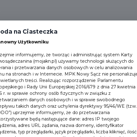
artnerzy
Ważne informacje
Dokumenty
Apl
oda na Ciasteczka
Gdzie odebrać kartę
Złóż wniosek
anowny Użytkowniku
zejmie informujemy, że tworząc i administrując system Karty
osądeczanina (mojakn.pl) używamy technologii służących do
erania i przetwarzania danych osobowych w celu analizowania
hu na stronach i w Internecie. MPK Nowy Sącz nie personalizuj
wietlanych treści. Realizując rozporządzenie Parlamentu
opejskiego i Rady Unii Europejskiej 2016/679 z dnia 27 kwietnia
6 r. w sprawie ochrony osób fizycznych w związku z
etwarzaniem danych osobowych i w sprawie swobodnego
epływu takich danych oraz uchylenia dyrektywy 95/46/WE (tzw.
DO”) uprzejmie informujemy, że do przetwarzania
Kartę Nowosądecza
orzystywane będą następujące dane: adres IP twojego
ądzenia, adres URL żądania, nazwa domeny, identyfikator
ądzenia, typ przeglądarki, język przeglądarki, liczba kliknięć, ilość