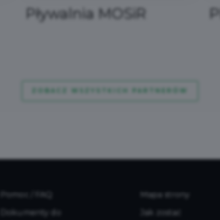
Plan B
F
ZOBACZ WSZYSTKICH PARTNERÓW
Pomoc / FAQ
Mapa strony
Dokumenty do
Jak zostać