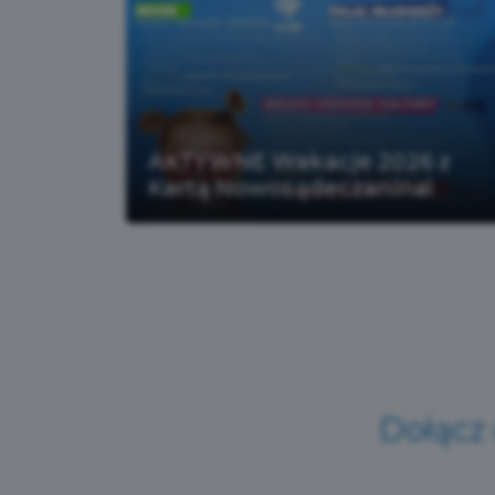
Czytaj więcej
AKTYWNE Wakacje 2026 z
Kartą Nowosądeczanina!
Dołącz 