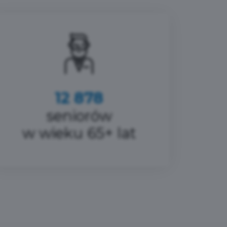
12 878
seniorów
w wieku 65+ lat